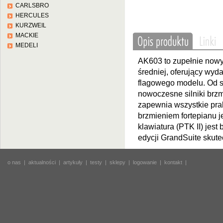
CARLSBRO
HERCULES
KURZWEIL
MACKIE
MEDELI
AK603 to zupełnie now
średniej, oferujący wyd
flagowego modelu. Od s
nowoczesne silniki brzm
zapewnia wszystkie prak
brzmieniem fortepianu 
klawiatura (PTK II) jes
edycji GrandSuite skute
o nas
|
aktualności
|
artykuły
|
testy
|
sklepy
|
logowanie
|
kontakt
|