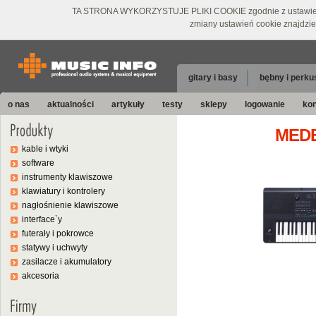
TA STRONA WYKORZYSTUJE PLIKI COOKIE zgodnie z ustawieniami 
zmiany ustawień cookie znajdzi
gitary i basy
bębny i perku
o nas
aktualności
artykuły
testy
sklepy
logowanie
kon
MEDE
kable i wtyki
software
instrumenty klawiszowe
klawiatury i kontrolery
nagłośnienie klawiszowe
interface`y
futerały i pokrowce
statywy i uchwyty
zasilacze i akumulatory
akcesoria